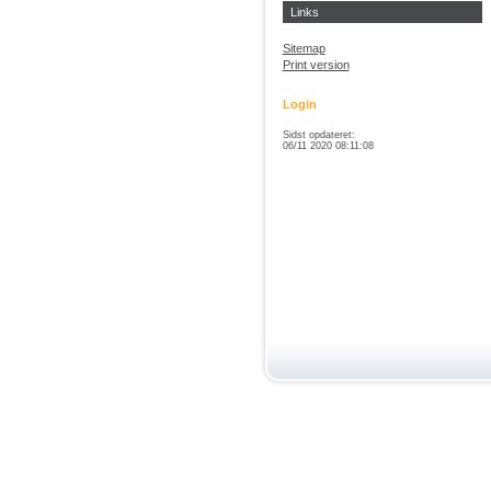
Links
Sitemap
Print version
Login
Sidst opdateret:
06/11 2020 08:11:08