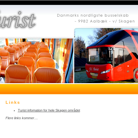
Links
Turist infomation for hele Skagen området
Flere links kommer....