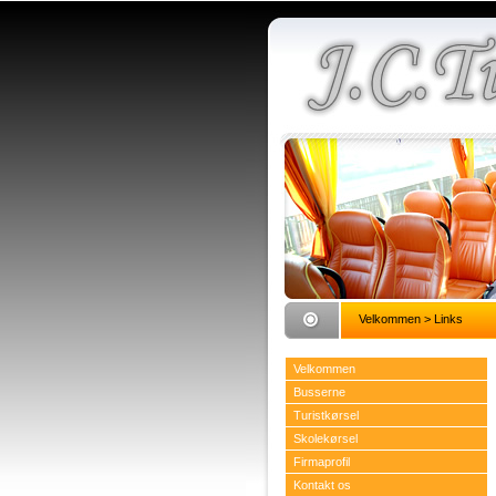
Velkommen
> Links
Velkommen
Busserne
Turistkørsel
Skolekørsel
Firmaprofil
Kontakt os